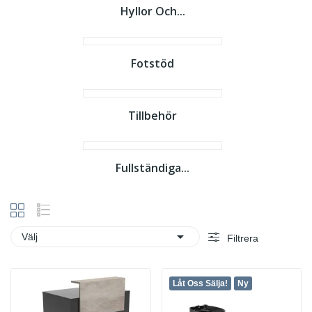
Hyllor Och...
Fotstöd
Tillbehör
Fullständiga...

Välj
Filtrera
Låt Oss Sälja!
Ny