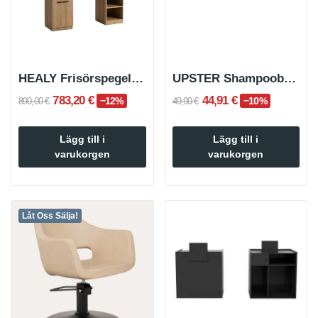
HEALY Frisörspegel i ljust trä
UPSTER Shampoobehållarhöjare
783,20 €
44,91 €
−12%
−10%
890,00 €
49,90 €
Lägg till i
Lägg till i
varukorgen
varukorgen
Låt Oss Sälja!