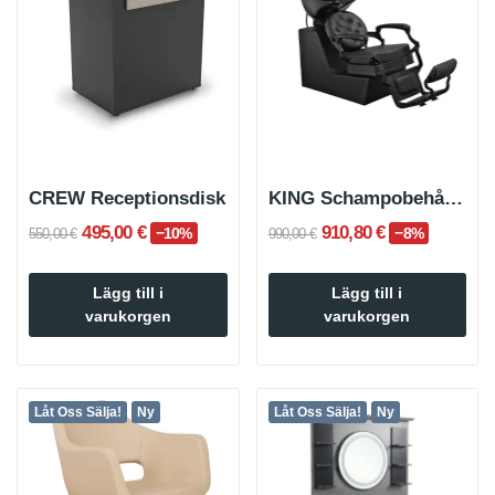
CREW Receptionsdisk
KING Schampobehållare Barbershop Svart
495,00 €
910,80 €
−10%
−8%
550,00 €
990,00 €
Lägg till i
Lägg till i
varukorgen
varukorgen
Låt Oss Sälja!
Ny
Låt Oss Sälja!
Ny