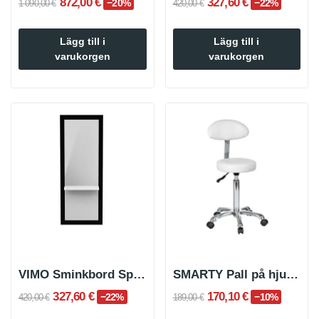
872,00 €
327,60 €
−20%
−22%
1 090,00 €
420,00 €
Lägg till i
Lägg till i
varukorgen
varukorgen
VIMO Sminkbord Spegel med bricka
SMARTY Pall på hjul med ryggstöd
327,60 €
170,10 €
−22%
−10%
420,00 €
189,00 €