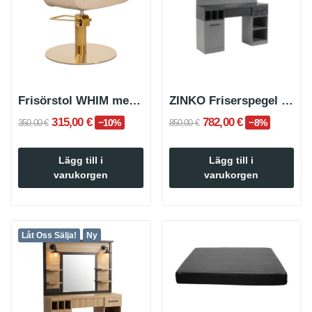
Frisörstol WHIM med rund, förgylld fot
ZINKO Friserspegel för frisörsalonger – högklassig
315,00 €
782,00 €
−10%
−8%
350,00 €
850,00 €
Lägg till i
Lägg till i
varukorgen
varukorgen
Låt Oss Sälja!
Ny