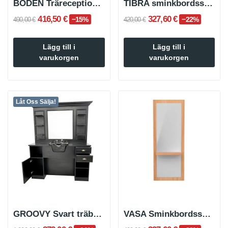
BODEN Träreceptionsdisk
TIBRA sminkbordsspegel med bricka
416,50 €
327,60 €
−15%
−22%
490,00 €
420,00 €
Lägg till i
Lägg till i
varukorgen
varukorgen
Låt Oss Sälja!
GROOVY Svart träbarberspegel sminkbord
VASA Sminkbordsspegel med bricka