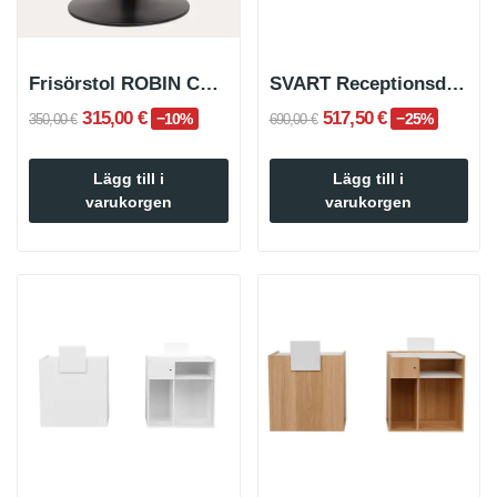
Frisörstol ROBIN CREME med svart rund bas
SVART Receptionsdisk
315,00 €
517,50 €
−10%
−25%
350,00 €
690,00 €
Lägg till i
Lägg till i
varukorgen
varukorgen