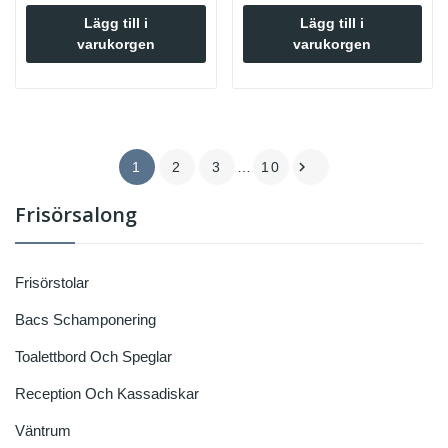
Lägg till i
Lägg till i
varukorgen
varukorgen

1
2
3
…
10
Frisörsalong
Frisörstolar
Bacs Schamponering
Toalettbord Och Speglar
Reception Och Kassadiskar
Väntrum