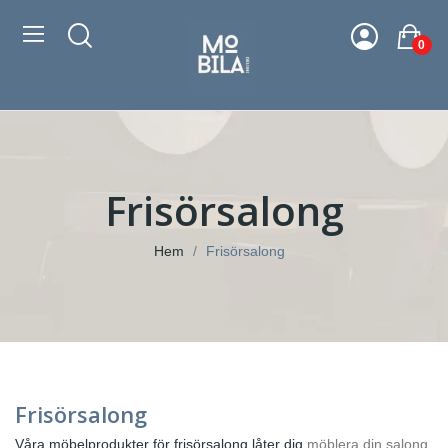
0
Frisörsalong
Hem
Frisörsalong
Frisörsalong
Våra möbelprodukter för frisörsalong låter dig
möblera din salong