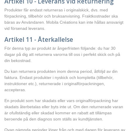
Artikel 10 - Leverans Vid Returnering
Produkter får endast returneras i originalskick, dvs. med
förpackning, tillbehör och bruksanvisning. Fraktkostnader ska
bäras av Användaren. Mobila Créations kan inte hållas ansvarigt
vid försenad leverans.
Artikel 11 - Återkallelse
För denna typ av produkt är ångerfristen följande: du har 30
dagar på dig att returnera varorna till oss i perfekt skick och på
din bekostnad.
Du kan returnera produkten inom denna period, åtföljd av din
faktura. Endast produkter i nyskick och kompletta (tillbehör,
instruktioner etc.), returnerade i originalförpackningen,
accepteras.
En produkt som har skadats eller vars originalförpackning har
skadats återbetalas eller byts inte ut. Om den returnerade varan
är ofullständig eller skadad kommer en rabatt att tillämpas
beroende på den diagnos som ställs av kundtjänsten.
Ovan nämnda perioder löper från och med dagen för leverans av