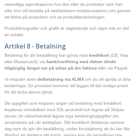
väsentliga egenskaperna hos den eller de produkter som han
eller hon vill beställa på webbplatsen mobilacreations.com genom
att klicka på produkten och se produktbeskrivningen.
Produktfotografier och grafik är vägledande och utgör inte en del
av avtalet.
Artikel 8 - Betalning
Betalning för din beställning kan göras med
kreditkort
(CB, Visa
eller Mastercard), via
banköverföring med ribben direkt
tillgänglig längst ner på sidan på din faktura
eller via Paypal.
Vi erbjuder även
delbetalning via ALMA
om du vill sprida ut dina
betalningar. En provision kommer att läggas till det slutliga priset
för att täcka denna tjänst.
De uppgifter som köparen anger vid betalning med kreditkort
krypteras omedelbart med SSL-protokoll och lagras på Stripes
server. Av säkerhetsskäl lagras inga betalningsuppgifter om
användaren på vår webbplats. Ditt kreditkort debiteras samma
dag som du gör din beställning, under förutsättning att du har fått
tillstånd att debitera ditt konto, annars kan din beställning inte