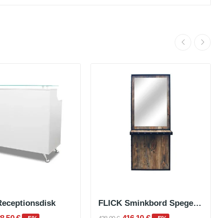
eceptionsdisk
FLICK Sminkbord Spegel i träimitation med bricka