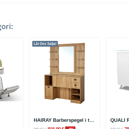
ori:
Låt Oss Sälja!
HAIRAY Barberspegel i trä, sminkbord
QUALI R