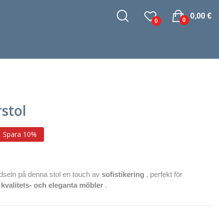
0,00 €
0
0
stol
Spara 10%
dseln på denna stol en touch av
sofistikering
, perfekt för
 kvalitets- och eleganta möbler
.