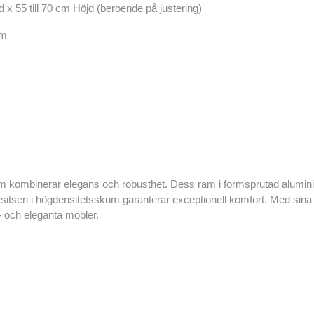
 x 55 till 70 cm Höjd (beroende på justering)
um
 kombinerar elegans och robusthet. Dess ram i formsprutad aluminium
sitsen i högdensitetsskum garanterar exceptionell komfort. Med sina s
s- och eleganta möbler.