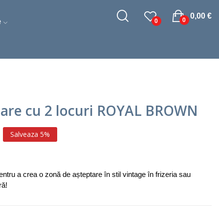
0,00 €
e
0
0
tare cu 2 locuri ROYAL BROWN
Salveaza 5%
ntru a crea o zonă de așteptare în stil vintage în frizeria sau
ră!