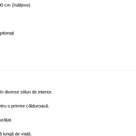
0 cm (înălțime)
pitonați
diverse stiluri de interior.
tru o primire călduroasă.
urățat.
ă lungă de viață.