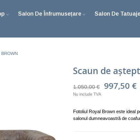
op
Salon De Înfrumusețare
Salon De Tatuaj
YAL BROWN
Scaun de aștep
997,50 €
1.050,00 €
Nu include TVA
Fotoliul Royal Brown este ideal pe
salonul dumneavoastră de coafu