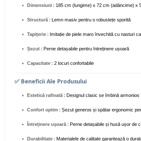
Dimensiuni
:
185 cm (lungime) x 72 cm (adâncime) x 9
Structură
:
Lemn masiv pentru o robustețe sporită
Tapițerie
:
Imitație de piele maro învechită cu nasturi ca
Șezut
:
Perne detașabile pentru întreținere ușoară
Capacitate
:
2 locuri confortabile
✅
Beneficii Ale Produsului
Estetică rafinată
:
Designul clasic se îmbină armonios în 
Confort optim
:
Șezut generos și spătar ergonomic pen
Întreținere ușoară
:
Perne detașabile și husă ușor de c
Durabilitate
:
Materialele de calitate garantează o durat