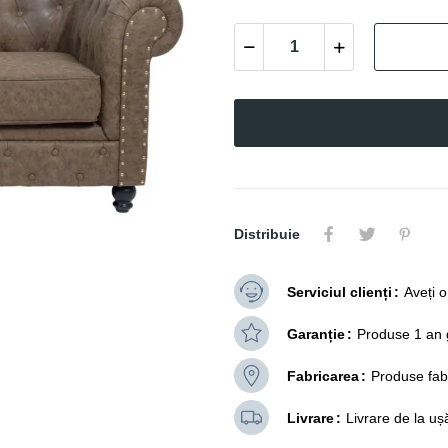
Distribuie
Serviciul clienți
Aveți 
Garanție
Produse 1 an 
Fabricarea
Produse fab
Livrare
Livrare de la uș