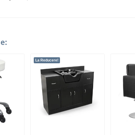
e:
La Reducere!