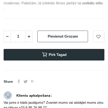
modernas. Patiešām, tā izliektās līknes piešķir tai
unikālu stilu
.
Pievienot Grozam
Pirk Tagad
Share
Klientu apkalpošana
Vai jums ir kāds jautājums? Zvaniet mums vai atstājiet mums ziņu
pa tālruni +33 6 95 76 98 27