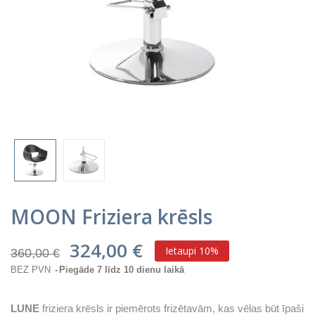
MOON Friziera krēsls
324,00 €
Ietaupi 10%
360,00 €
BEZ PVN
Piegāde 7 līdz 10 dienu laikā
LUNE
friziera krēsls ir piemērots frizētavām, kas vēlas būt īpaši