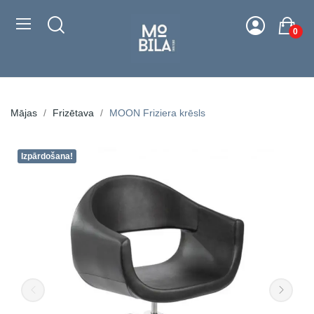
0
Mājas
Frizētava
MOON Friziera krēsls
Izpārdošana!