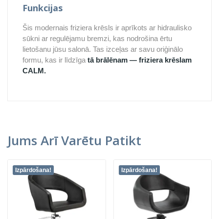
Funkcijas
Šis modernais friziera krēsls ir aprīkots ar hidraulisko
sūkni ar regulējamu bremzi, kas nodrošina ērtu
lietošanu jūsu salonā. Tas izceļas ar savu oriģinālo
formu, kas ir līdzīga
tā brālēnam — friziera krēslam
CALM.
Jums Arī Varētu Patikt
Izpārdošana!
Izpārdošana!