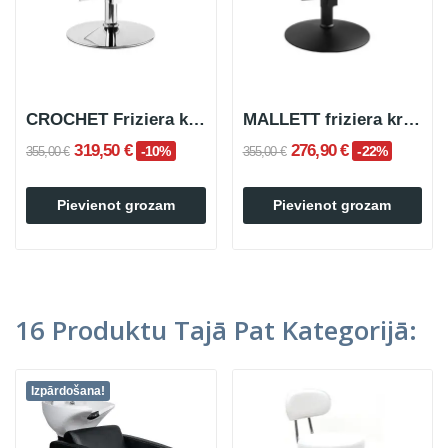
CROCHET Friziera krēsls Apaļš Metālisks Pamatnes
MALLETT friziera krēsls, melns, apaļš, pamatne
319,50 €
276,90 €
-10%
-22%
355,00 €
355,00 €
Pievienot grozam
Pievienot grozam
16 Produktu Tajā Pat Kategorijā:
Izpārdošana!