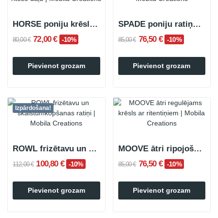
HORSE poniju krēsls ar ritošo daļu
SPADE poniju ratiņu krēsls
72,00 €
76,50 €
-10%
-10%
80,00 €
85,00 €
Pievienot grozam
Pievienot grozam
Izpārdošana!
ROWL frizētavu un skaistumkopšanas ratiņi
MOOVE ātri ripojošs krēsls
100,80 €
76,50 €
-10%
-10%
112,00 €
85,00 €
Pievienot grozam
Pievienot grozam