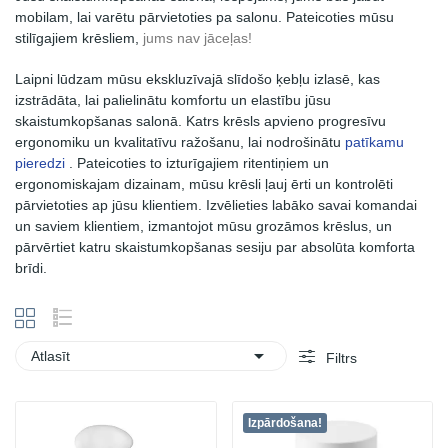
mobilam, lai varētu pārvietoties pa salonu. Pateicoties mūsu
stilīgajiem krēsliem,
jums nav jāceļas!
Laipni lūdzam mūsu ekskluzīvajā slīdošo ķebļu izlasē, kas
izstrādāta, lai palielinātu komfortu un elastību jūsu
skaistumkopšanas salonā. Katrs krēsls apvieno progresīvu
ergonomiku un kvalitatīvu ražošanu, lai nodrošinātu
patīkamu
pieredzi
. Pateicoties to izturīgajiem ritentiņiem un
ergonomiskajam dizainam, mūsu krēsli ļauj ērti un kontrolēti
pārvietoties ap jūsu klientiem. Izvēlieties labāko savai komandai
un saviem klientiem, izmantojot mūsu grozāmos krēslus, un
pārvērtiet katru skaistumkopšanas sesiju par absolūta komforta
brīdi.

Atlasīt
Filtrs
Izpārdošana!