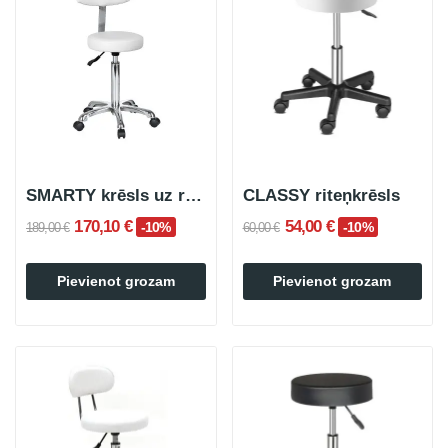
SMARTY krēsls uz riteņiem ar atzveltni
CLASSY riteņkrēsls
170,10 €
54,00 €
-10%
-10%
189,00 €
60,00 €
Pievienot grozam
Pievienot grozam