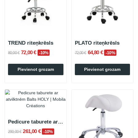
TREND riteņkrēsls
PLATO riteņkrēsls
72,00 €
64,80 €
-10%
-10%
80,00 €
72,00 €
Pievienot grozam
Pievienot grozam
Pedicure taburete ar atvilktnēm Balts HOLY
261,00 €
-10%
290,00 €