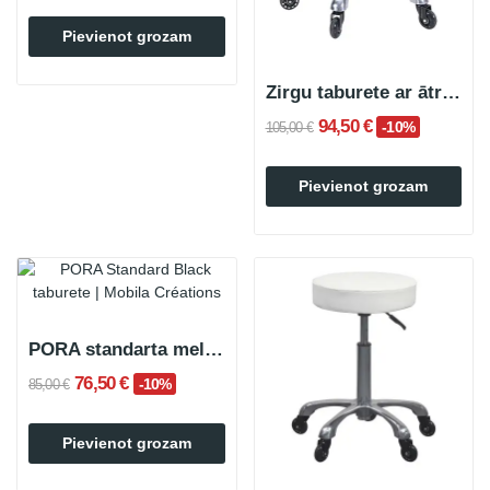
Pievienot grozam
Zirgu taburete ar ātrgaitas riteņiem HUDA WHITE
94,50 €
-10%
105,00 €
Pievienot grozam
PORA standarta melnais taburete
76,50 €
-10%
85,00 €
Pievienot grozam