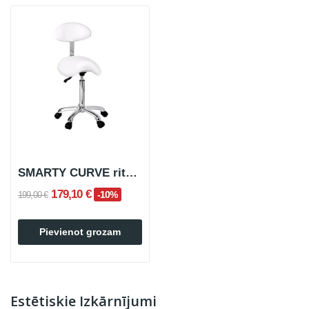
SMARTY CURVE riteņkrēsls ar atzveltni
179,10 €
-10%
199,00 €
Pievienot grozam
Estētiskie Izkārnījumi