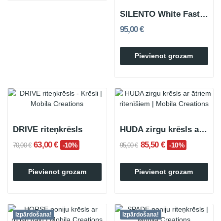
SILENTO White Fast Rolling Stool
95,00 €
Pievienot grozam
DRIVE riteņkrēsls
HUDA zirgu krēsls ar ātriem ritentiņiem
63,00 €
85,50 €
-10%
-10%
70,00 €
95,00 €
Pievienot grozam
Pievienot grozam
Izpārdošana!
Izpārdošana!