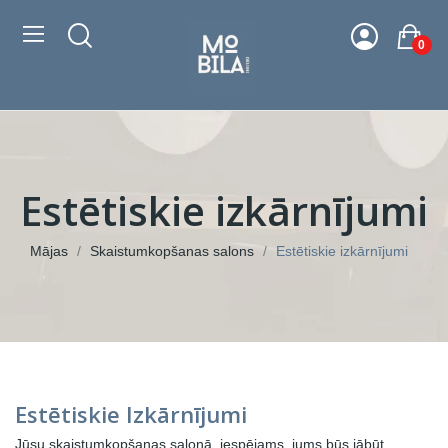
0
Estētiskie izkārnījumi
Mājas
Skaistumkopšanas salons
Estētiskie izkārnījumi
Estētiskie Izkārnījumi
Jūsu skaistumkopšanas salonā, iespējams, jums būs jābūt