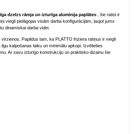
rīga dzelzs rāmja un izturīga alumīnija paplātes
, šie ratiņi ir
i viegli pielāgojas visām darba konfigurācijām, ļaujot jums
otu dinamiskai darba videi.
virzienos. Papildus tam, ka PLATTO friziera ratiņus ir viegli
ina ilgu kalpošanas laiku un minimālu apkopi. Izvēlieties
nu. Ar savu izturīgo konstrukciju un praktisko dizainu šie