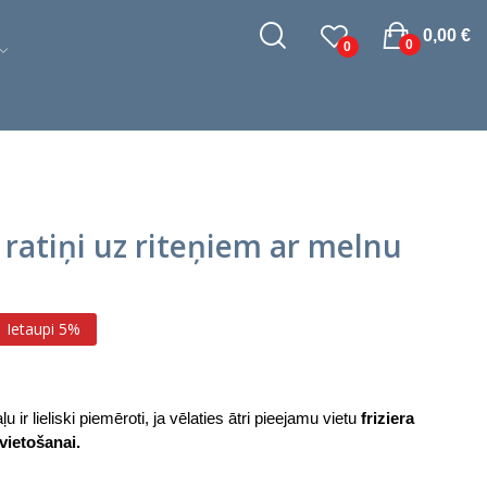
0,00 €
0
0
 ratiņi uz riteņiem ar melnu
Ietaupi 5%
u ir lieliski piemēroti, ja vēlaties ātri pieejamu vietu
friziera
vietošanai.