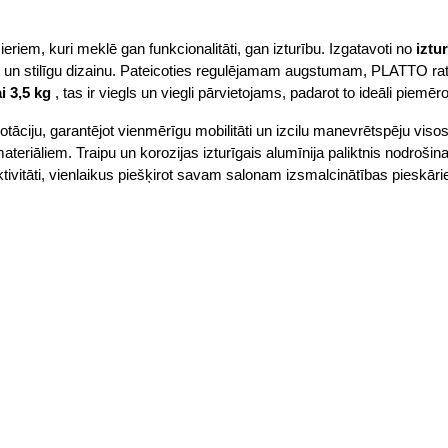
zieriem, kuri meklē gan funkcionalitāti, gan izturību. Izgatavoti no
iztu
 un stilīgu dizainu. Pateicoties regulējamam augstumam, PLATTO ratiņ
i 3,5 kg
, tas ir viegls un viegli pārvietojams, padarot to ideāli piemēr
ciju, garantējot vienmērīgu mobilitāti un izcilu manevrētspēju visos 
es materiāliem. Traipu un korozijas izturīgais alumīnija paliktnis nodroš
ktivitāti, vienlaikus piešķirot savam salonam izsmalcinātības pieskārie