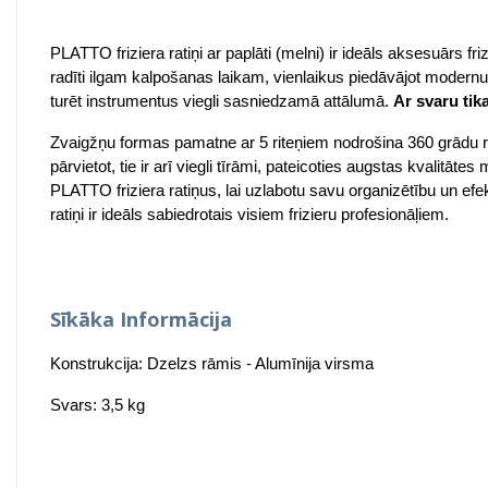
PLATTO friziera ratiņi ar paplāti (melni) ir ideāls aksesuārs fri
radīti ilgam kalpošanas laikam, vienlaikus piedāvājot modernu
turēt instrumentus viegli sasniedzamā attālumā.
Ar svaru tika
Zvaigžņu formas pamatne ar 5 riteņiem nodrošina 360 grādu rotā
pārvietot, tie ir arī viegli tīrāmi, pateicoties augstas kvalitāt
PLATTO friziera ratiņus, lai uzlabotu savu organizētību un efe
ratiņi ir ideāls sabiedrotais visiem frizieru profesionāļiem.
Sīkāka Informācija
Konstrukcija: Dzelzs rāmis - Alumīnija virsma
Svars: 3,5 kg