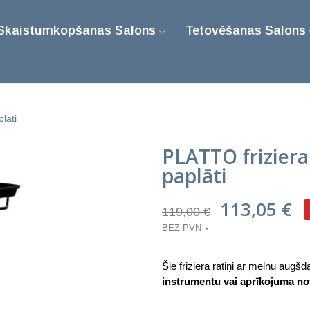
Skaistumkopšanas Salons
Tetovēšanas Salons
lāti
PLATTO friziera
paplāti
113,05 €
119,00 €
BEZ PVN
Šie friziera ratiņi ar melnu augšdaļ
instrumentu vai aprīkojuma no