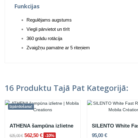
Funkcijas
Regulējams augstums
Viegli pārvietot un tīrīt
360 grādu rotācija
Zvaigžņu pamatne ar 5 riteņiem
16 Produktu Tajā Pat Kategorijā:
Izpārdošana!
ATHENA šampūna izlietne
562,50 €
95,00 €
-10%
625,00 €