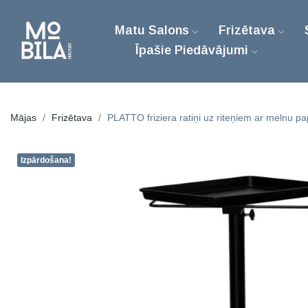
Matu Salons
Frizētava
Īpašie Piedāvājumi
Mājas
Frizētava
PLATTO friziera ratiņi uz riteņiem ar melnu pap
Izpārdošana!