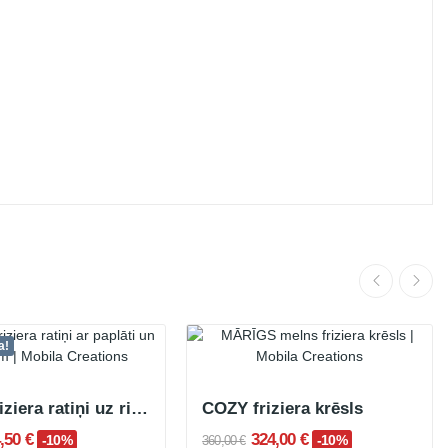
a!
DARY friziera ratiņi uz riteņiem ar melnu paplāti
COZY friziera krēsls
,50 €
324,00 €
-10%
-10%
360,00 €