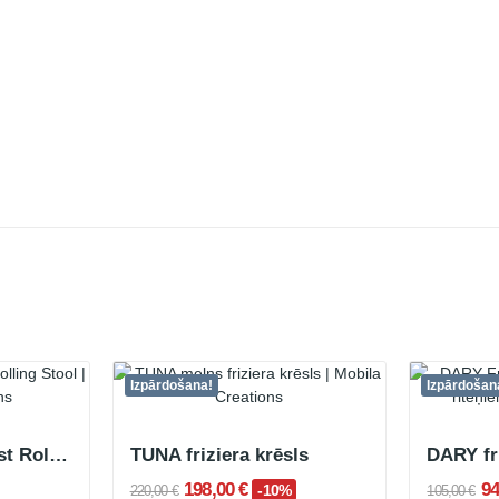
Izpārdošana!
Izpārdošan
SILENTO White Fast Rolling Stool
TUNA friziera krēsls
198,00 €
94
-10%
220,00 €
105,00 €