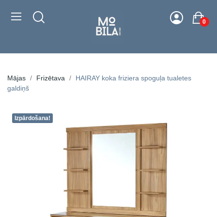
0
Mājas
Frizētava
HAIRAY koka friziera spoguļa tualetes
galdiņš
Izpārdošana!