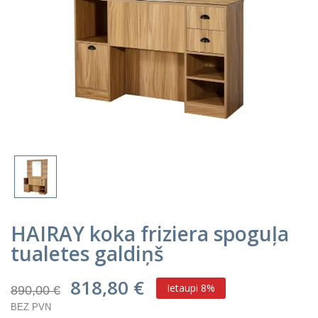
HAIRAY koka friziera spoguļa
tualetes galdiņš
818,80 €
Ietaupi 8%
890,00 €
BEZ PVN