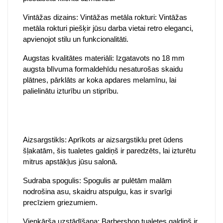
Vintāžas dizains: Vintāžas metāla rokturi: Vintāžas
metāla rokturi piešķir jūsu darba vietai retro eleganci,
apvienojot stilu un funkcionalitāti.
Augstas kvalitātes materiāli: Izgatavots no 18 mm
augsta blīvuma formaldehīdu nesaturošas skaidu
plātnes, pārklāts ar koka apdares melamīnu, lai
palielinātu izturību un stiprību.
Aizsargstikls: Aprīkots ar aizsargstiklu pret ūdens
šļakatām, šis tualetes galdiņš ir paredzēts, lai izturētu
mitrus apstākļus jūsu salonā.
Sudraba spogulis: Spogulis ar pulētām malām
nodrošina asu, skaidru atspulgu, kas ir svarīgi
precīziem griezumiem.
Vienkārša uzstādīšana: Barbershop tualetes galdiņš ir