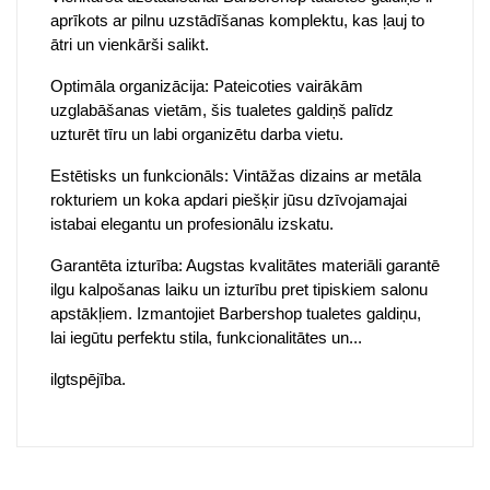
aprīkots ar pilnu uzstādīšanas komplektu, kas ļauj to
ātri un vienkārši salikt.
Optimāla organizācija: Pateicoties vairākām
uzglabāšanas vietām, šis tualetes galdiņš palīdz
uzturēt tīru un labi organizētu darba vietu.
Estētisks un funkcionāls: Vintāžas dizains ar metāla
rokturiem un koka apdari piešķir jūsu dzīvojamajai
istabai elegantu un profesionālu izskatu.
Garantēta izturība: Augstas kvalitātes materiāli garantē
ilgu kalpošanas laiku un izturību pret tipiskiem salonu
apstākļiem. Izmantojiet Barbershop tualetes galdiņu,
lai iegūtu perfektu stila, funkcionalitātes un...
ilgtspējība.