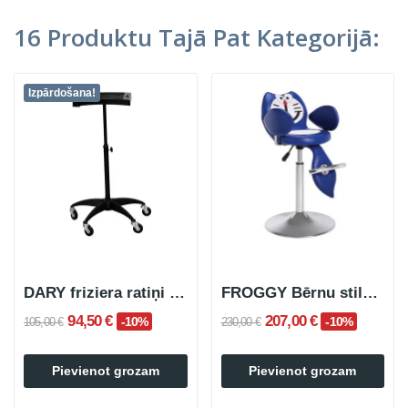
16 Produktu Tajā Pat Kategorijā:
Izpārdošana!
DARY friziera ratiņi uz riteņiem ar melnu paplāti
FROGGY Bērnu stila krēsls
94,50 €
207,00 €
-10%
-10%
105,00 €
230,00 €
Pievienot grozam
Pievienot grozam