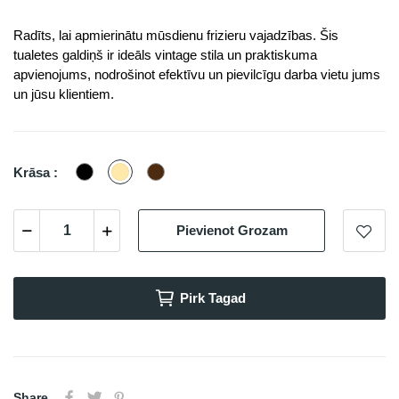
Radīts, lai apmierinātu mūsdienu frizieru vajadzības. Šis
tualetes galdiņš ir ideāls vintage stila un praktiskuma
apvienojums, nodrošinot efektīvu un pievilcīgu darba vietu jums
un jūsu klientiem.
Melna
Bois
Bois
Krāsa :
Clair
Foncé
Pievienot Grozam
Pirk Tagad
Share