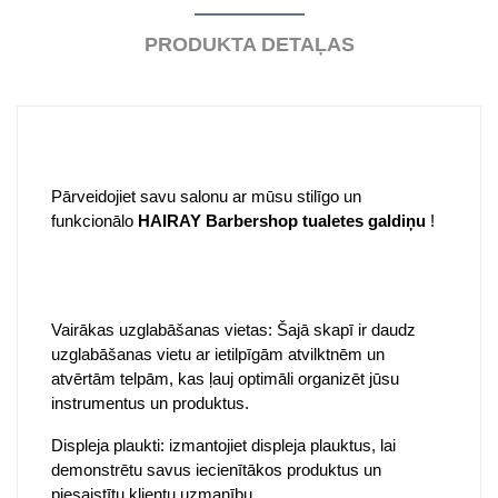
PRODUKTA DETAĻAS
Pārveidojiet savu salonu ar mūsu stilīgo un
funkcionālo
HAIRAY Barbershop tualetes galdiņu
!
Vairākas uzglabāšanas vietas: Šajā skapī ir daudz
uzglabāšanas vietu ar ietilpīgām atvilktnēm un
atvērtām telpām, kas ļauj optimāli organizēt jūsu
instrumentus un produktus.
Displeja plaukti: izmantojiet displeja plauktus, lai
demonstrētu savus iecienītākos produktus un
piesaistītu klientu uzmanību.