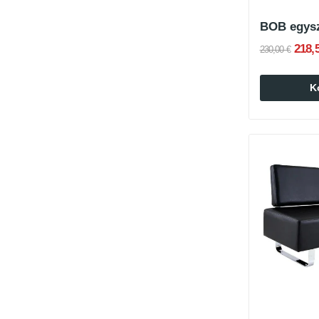
218,
230,00 €
K