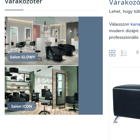
Várakozótér
Várakozó
Lehet, hogy túl
Válasszon
kana
modern dizájnt 
professzionális
8 