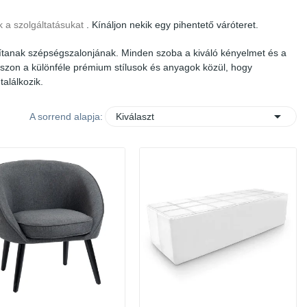
 a szolgáltatásukat
. Kínáljon nekik egy pihentető váróteret.
sítanak szépségszalonjának. Minden szoba a kiváló kényelmet és a
asszon a különféle prémium stílusok és anyagok közül, hogy
alálkozik.

A sorrend alapja:
Kiválaszt