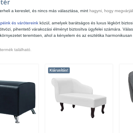
tér
terheli a kereslet, és nincs más választása, mint
hagyni, hogy megvárják
péink és várótereink
közül, amelyek barátságos és luxus légkört bizto
ötvözi, pihentető várakozási élményt biztosítva ügyfelei számára. Vál
 környezetet teremtsen, ahol a kényelem és az esztétika harmonikusan t
termék található.
Kiárusítás!