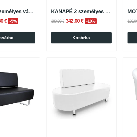
BOB egyszemélyes várakozó kanapé
KANAPÉ 2 személyes várakozószék
50 €
342,00 €
-5%
-10%
380,00 €
189,0
osárba
Kosárba