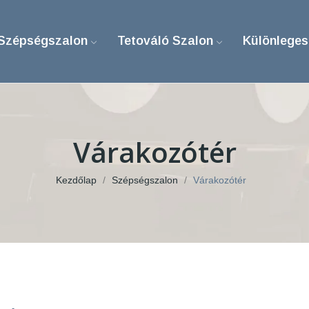
Szépségszalon
Tetováló Szalon
Különleges
Várakozótér
Kezdőlap
Szépségszalon
Várakozótér