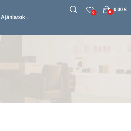
0,00 €
0
0
 Ajánlatok