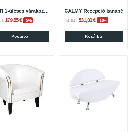
MOTI 1-üléses várakozó fotel vászonszürke
CALMY Recepció kanapé
179,55 €
531,00 €
-5%
-10%
0 €
590,00 €
Kosárba
Kosárba