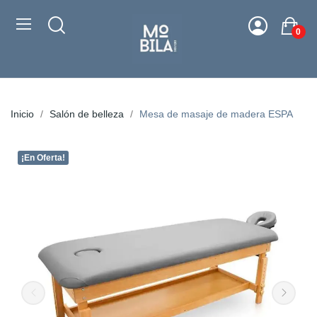
0
Inicio
Salón de belleza
Mesa de masaje de madera ESPA
¡En Oferta!