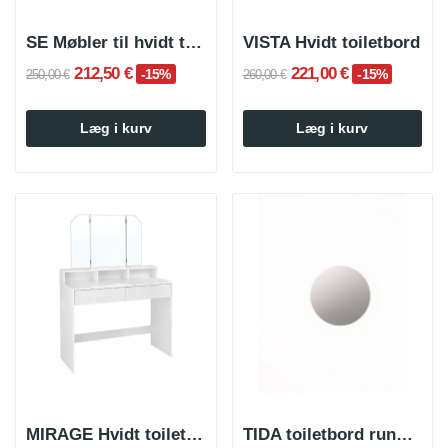
SE Møbler til hvidt toiletbord
VISTA Hvidt toiletbord
212,50 €
221,00 €
-15%
-15%
250,00 €
260,00 €
Læg i kurv
Læg i kurv
MIRAGE Hvidt toiletbord
TIDA toiletbord rundt spejl