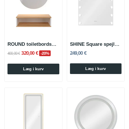
ROUND toiletbordspejl med hylde
SHINE Square spejlstyling-enhed med enkelt lys
320,00 €
249,00 €
-20%
400,00 €
Læg i kurv
Læg i kurv