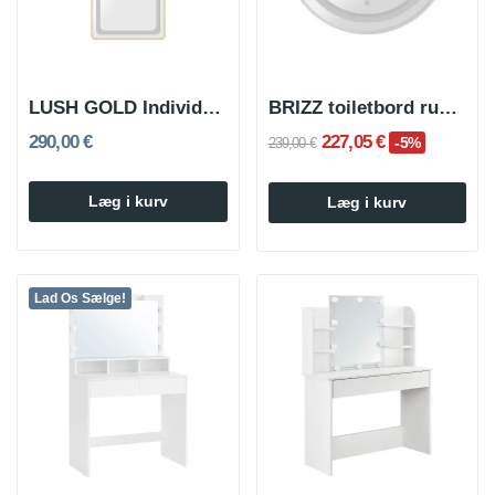
LUSH GOLD Individuelt oplyst rektangulært spejl...
BRIZZ toiletbord rundt spejl sølv
290,00 €
227,05 €
-5%
239,00 €
Læg i kurv
Læg i kurv
Lad Os Sælge!