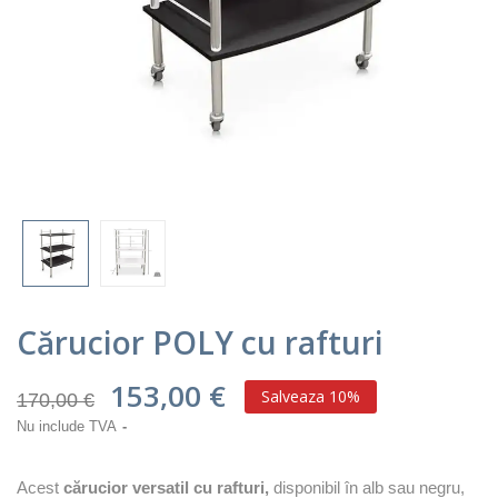
Cărucior POLY cu rafturi
153,00 €
Salveaza 10%
170,00 €
Nu include TVA
Acest
cărucior versatil cu rafturi,
disponibil în alb sau negru,