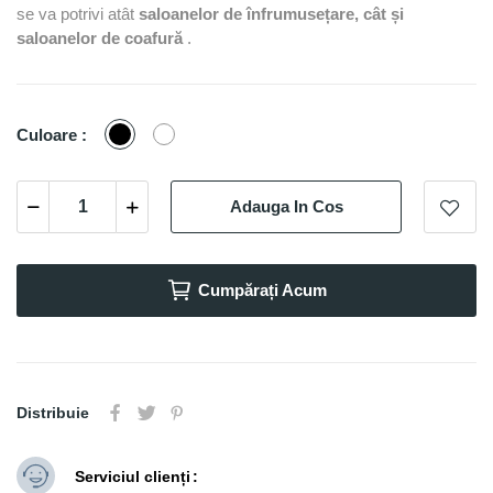
se va potrivi atât
saloanelor de înfrumusețare, cât și
saloanelor de coafură
.
Negru
Alb
Culoare :
Adauga In Cos
Cumpărați Acum
Distribuie
Serviciul clienți