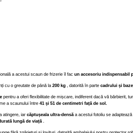
ională a acestui scaun de frizerie îl fac
un accesoriu indispensabil 
nți cu o greutate de până la
200 kg
, datorită în parte
cadrului și baze
de
pentru a oferi flexibilitate de mișcare, indiferent dacă vă bărbierit,
țime a scaunului între
41 și 51 de centimetri față de sol.
a atingere, iar
căptușeala ultra-densă
a acestui fotoliu se adaptează 
durată lungă de viață
.
 fără zgârieturi și lovituri, datorită ambalajului nostru protector ro