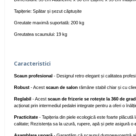
Tapițerie: Spătar și șezut căptușite
Greutate maximă suportată: 200 kg
Greutatea scaunului: 19 kg
Caracteristici
Scaun profesional
- Designul retro elegant și calitatea profes
Robust
- Acest
scaun de salon
rămâne stabil chiar și cu clie
Reglabil
- Acest
scaun de frizerie se rotește la 360 de gra
acționat prin intermediul pedalei integrate pentru a oferi o înăl
Practicitate
- Tapițeria din piele ecologică este foarte plăcută l
calitate; Rezistența sa la uzură, rupere, apă și pete asigură o
Asamblare ușoară
- Garantăm că scaunul dumneavoastră ajunge