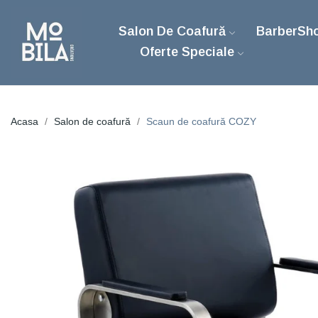
Salon De Coafură
BarberSh
Oferte Speciale
Acasa
Salon de coafură
Scaun de coafură COZY