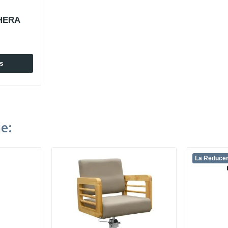
 HERA
s
e:
La Reducer