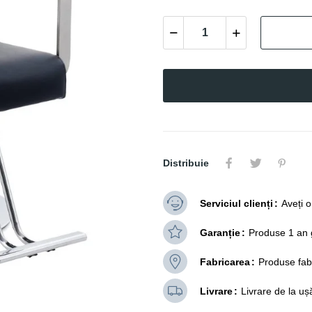
Distribuie
Serviciul clienți
Aveți 
Garanție
Produse 1 an 
Fabricarea
Produse fab
Livrare
Livrare de la uș