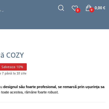
0,00 €
e
0
0
ră COZY
Salveaza 10%
e 7 până la 10 zile
cu
designul său foarte profesional, se remarcă prin ușurința sa
 toate acestea, rămâne foarte robust.