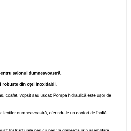
pentru salonul dumneavoastră.
i robuste din oțel inoxidabil.
 tuns, coafat, vopsit sau uscat; Pompa hidraulică este ușor de
clienților dumneavoastră, oferindu-le un confort de înaltă
bust; Instrucțiunile pas cu pas vă ghidează prin asamblare