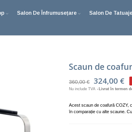
op
Salon De Înfrumusețare
Salon De Tatuaj
Scaun de coafu
324,00 €
360,00 €
Nu include TVA
Livrat în termen d
Acest scaun de coafură COZY, 
în comparație cu alte scaune. Cu