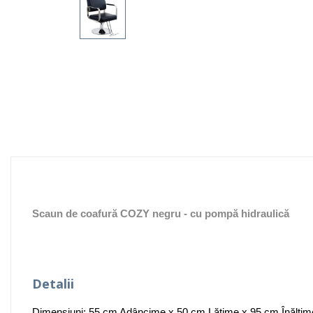
Scaun de coafură COZY negru - cu pompă hidraulică
Detalii
Dimensiuni: 55 cm Adâncime x 50 cm Lățime x 95 cm Înălțim