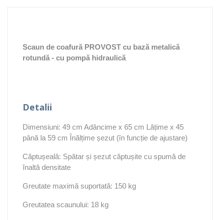
Scaun de coafură PROVOST cu bază metalică
rotundă
- cu pompă hidraulică
Detalii
Dimensiuni: 49 cm Adâncime x 65 cm Lățime x 45
până la 59 cm Înălțime șezut (în funcție de ajustare)
Căptușeală: Spătar și șezut căptușite cu spumă de
înaltă densitate
Greutate maximă suportată: 150 kg
Greutatea scaunului: 18 kg