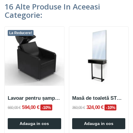
16 Alte Produse In Aceeasi
Categorie:
La Reducere!
Lavoar pentru șampon POSIO
Masă de toaletă STORA neagră
594,00 €
324,00 €
-10%
-10%
660,00 €
360,00 €
Adauga in cos
Adauga in cos