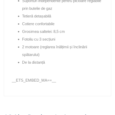
Suporturi independente pentru picioare reglabile
prin butelie de gaz
Tetieră detașabilă
Cotiere confortabile
Grosimea saltelei: 8,5 cm
Fotoliu cu 3 secțiuni
2 motoare (reglarea înălțimii și înclinării
spătarului)
De la distanță
__ETS_EMBED_MA==__