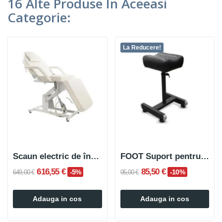
16 Alte Produse In Aceeasi
Categorie:
La Reducere!
Scaun electric de înfrumusețare BUCCO alb
FOOT Suport pentru tatuaje de picior
616,55 €
85,50 €
-5%
-10%
649,00 €
95,00 €
Adauga in cos
Adauga in cos