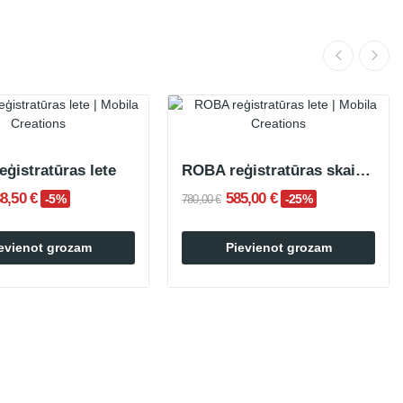
eģistratūras lete
ROBA reģistratūras skaitītājs
8,50 €
585,00 €
-5%
-25%
780,00 €
evienot grozam
Pievienot grozam