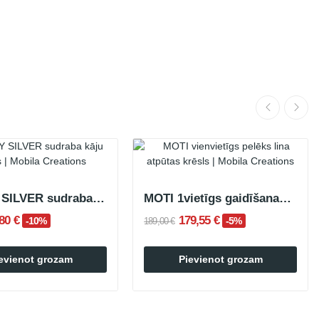
SPINNY SILVER sudraba kāju balsts
MOTI 1vietīgs gaidīšanas krēsls Linen Grey
,80 €
179,55 €
-10%
-5%
189,00 €
evienot grozam
Pievienot grozam