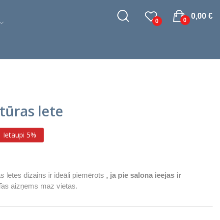
0,00 €
0
0
tūras lete
Ietaupi 5%
as letes dizains ir ideāli piemērots
, ja pie salona ieejas ir
Tas aizņems maz vietas.