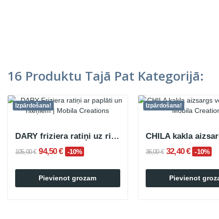
16 Produktu Tajā Pat Kategorijā:
Izpārdošana!
Izpārdošana!
DARY friziera ratiņi uz riteņiem ar melnu paplāti
94,50 €
32,40 €
-10%
-10%
105,00 €
36,00 €
Pievienot grozam
Pievienot gro