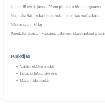
Izmēri: 45 cm dziļums x 80 cm platums x 98 cm augstums
Materiāls: Balta koka konstrukcija - hromētas metāla kājas
Mēbeļu svars: 36 kg
Paredzēts skaistumkopšanas saloniem, skaistumkopšanas ins
Funkcijas
Vairāki iekšējie plaukti
Lielas ietilpības atvilktne
Mazs stikla plaukts