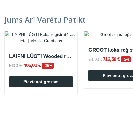
Jums Arī Varētu Patikt
LAIPNI LŪGTI Wooded reģistratūras lete
712,50 €
-5%
750,00 €
405,00 €
-25%
540,00 €
Pievienot gro
Pievienot grozam