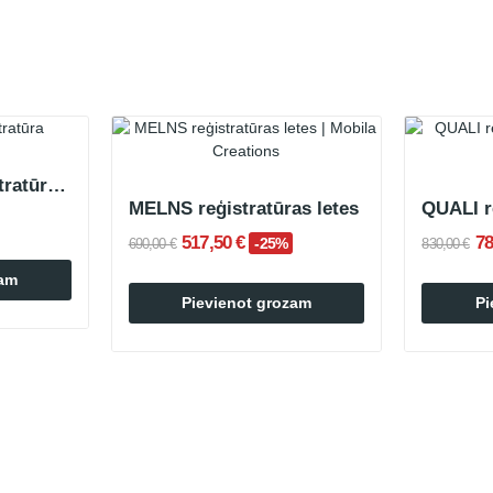
GROOT koka reģistratūras lete
MELNS reģistratūras letes
QUALI r
517,50 €
78
-25%
690,00 €
830,00 €
zam
Pievienot grozam
Pi