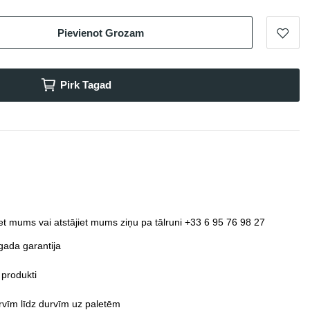
Pievienot Grozam
Pirk Tagad
et mums vai atstājiet mums ziņu pa tālruni +33 6 95 76 98 27
gada garantija
 produkti
vīm līdz durvīm uz paletēm