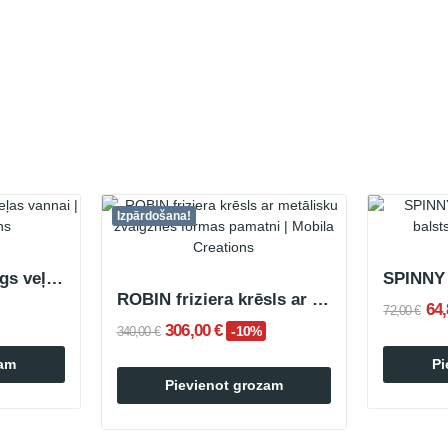
Izpārdošana!
CHILA kakla aizsargs veļas vannai
ROBIN friziera krēsls ar metālisku zvaigznes...
64
72,00 €
306,00 €
-10%
340,00 €
zam
Pi
Pievienot grozam