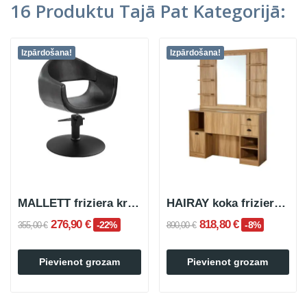
16 Produktu Tajā Pat Kategorijā:
Izpārdošana!
Izpārdošana!
MALLETT friziera krēsls, melns, apaļš, pamatne
HAIRAY koka friziera spoguļa tualetes galdiņš
276,90 €
818,80 €
-22%
-8%
355,00 €
890,00 €
Pievienot grozam
Pievienot grozam