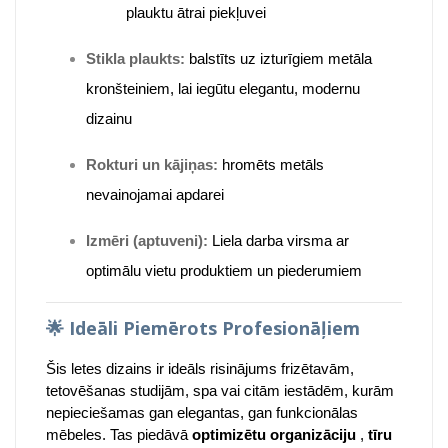
plauktu ātrai piekļuvei
Stikla plaukts:
balstīts uz izturīgiem metāla
kronšteiniem, lai iegūtu elegantu, modernu
dizainu
Rokturi un kājiņas:
hromēts metāls
nevainojamai apdarei
Izmēri (aptuveni):
Liela darba virsma ar
optimālu vietu produktiem un piederumiem
🌟
Ideāli Piemērots Profesionāļiem
Šis letes dizains ir ideāls risinājums frizētavām,
tetovēšanas studijām, spa vai citām iestādēm, kurām
nepieciešamas gan elegantas, gan funkcionālas
mēbeles. Tas piedāvā
optimizētu organizāciju
,
tīru