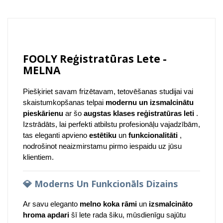
FOOLY Reģistratūras Lete -
MELNA
Piešķiriet savam frizētavam, tetovēšanas studijai vai
skaistumkopšanas telpai
modernu un izsmalcinātu
pieskārienu
ar šo
augstas klases reģistratūras leti
.
Izstrādāts, lai perfekti atbilstu profesionāļu vajadzībām,
tas eleganti apvieno
estētiku
un
funkcionalitāti
,
nodrošinot neaizmirstamu pirmo iespaidu uz jūsu
klientiem.
💎
Moderns Un Funkcionāls Dizains
Ar savu eleganto
melno koka rāmi
un
izsmalcināto
hroma apdari
šī lete rada šiku, mūsdienīgu sajūtu