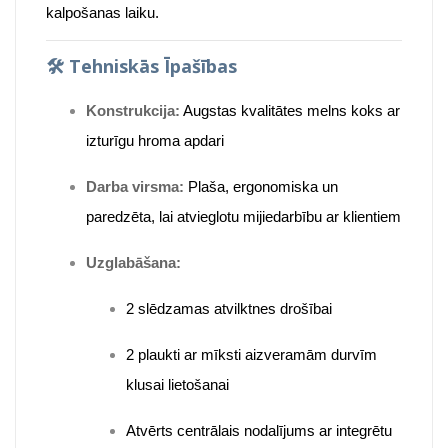
kalpošanas laiku.
🛠️
Tehniskās Īpašības
Konstrukcija:
Augstas kvalitātes melns koks ar
izturīgu hroma apdari
Darba virsma:
Plaša, ergonomiska un
paredzēta, lai atvieglotu mijiedarbību ar klientiem
Uzglabāšana:
2 slēdzamas atvilktnes drošībai
2 plaukti ar mīksti aizveramām durvīm
klusai lietošanai
Atvērts centrālais nodalījums ar integrētu