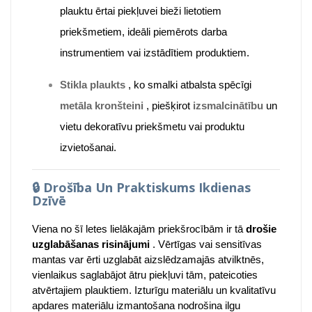
plauktu ērtai piekļuvei bieži lietotiem
priekšmetiem, ideāli piemērots darba
instrumentiem vai izstādītiem produktiem.
Stikla plaukts
, ko smalki atbalsta spēcīgi
metāla kronšteini
, piešķirot
izsmalcinātību
un
vietu dekoratīvu priekšmetu vai produktu
izvietošanai.
🔒
Drošība Un Praktiskums Ikdienas
Dzīvē
Viena no šī letes lielākajām priekšrocībām ir tā
drošie
uzglabāšanas risinājumi
. Vērtīgas vai sensitīvas
mantas var ērti uzglabāt aizslēdzamajās atvilktnēs,
vienlaikus saglabājot ātru piekļuvi tām, pateicoties
atvērtajiem plauktiem. Izturīgu materiālu un kvalitatīvu
apdares materiālu izmantošana nodrošina ilgu