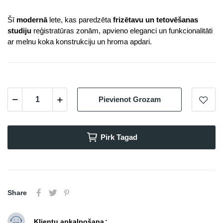
Šī
modernā
lete, kas paredzēta
frizētavu un tetovēšanas
studiju
reģistratūras zonām, apvieno eleganci un funkcionalitāti
ar melnu koka konstrukciju un hroma apdari.
Pievienot Grozam
Pirk Tagad
Share
Klientu apkalpošana