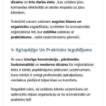
dizainu
un
ērtu darba vietu
, kas uzlabos jūsu
komandas efektivitāti un atstās iespaidu uz jūsu
klientiem.
Sniedziet savam salonam
augstas klases un
organizētu
sagaidīšanu, izvēloties šo izsmalcināto
reģistratūras leti, kur
estētika
satiekas ar
praktiskumu
, radot neaizmirstamu pieredzi.
✨
Ilgtspējīgs Un Praktisks Ieguldījums
Ar savu
izturīgo konstrukciju
,
pārdomāto
funkcionalitāti
un
moderno dizainu
šis reģistratūras
letes ir ideāls papildinājums jebkuram uzņēmumam,
kura mērķis ir sniegt profesionālu apkalpošanu,
vienlaikus piešķirot telpai klasi un komfortu.
Negaidiet vairs, lai uzlabotu klientu uzņemšanu un
optimizētu telpas organizāciju ar šo izsmalcināto un
praktisko leti!