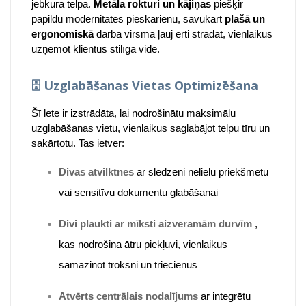
jebkurā telpā.
Metāla rokturi un kājiņas
piešķir
papildu modernitātes pieskārienu, savukārt
plašā un
ergonomiskā
darba virsma ļauj ērti strādāt, vienlaikus
uzņemot klientus stilīgā vidē.
🗄️
Uzglabāšanas Vietas Optimizēšana
Šī lete ir izstrādāta, lai nodrošinātu maksimālu
uzglabāšanas vietu, vienlaikus saglabājot telpu tīru un
sakārtotu. Tas ietver:
Divas atvilktnes
ar slēdzeni nelielu priekšmetu
vai sensitīvu dokumentu glabāšanai
Divi plaukti ar mīksti aizveramām durvīm
,
kas nodrošina ātru piekļuvi, vienlaikus
samazinot troksni un triecienus
Atvērts centrālais nodalījums
ar integrētu