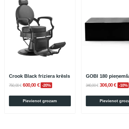
Crook Black friziera krēsls
600,00 €
306,00 €
-20%
-10%
750,00 €
340,00 €
Pievienot grozam
Pievienot gro