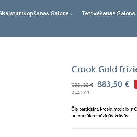
Skaistumkopšanas Salons
Tetovēšanas Salons
Crook Gold frizi
883,50 €
930,00 €
BEZ PVN
Šis bārddziņa krēsla modelis ir
C
un mazāk uzbāzīgās krāsās.