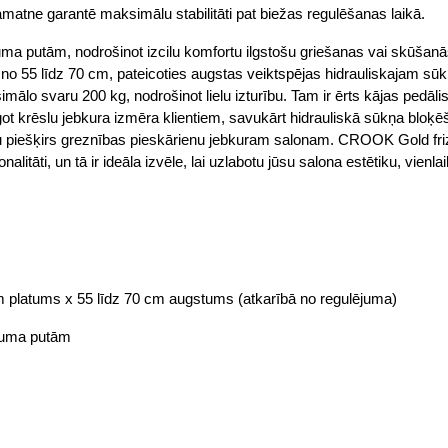
 pamatne garantē maksimālu stabilitāti pat biežas regulēšanas laikā.
vuma putām, nodrošinot izcilu komfortu ilgstošu griešanas vai skūšan
 55 līdz 70 cm, pateicoties augstas veiktspējas hidrauliskajam sūkni
lo svaru 200 kg, nodrošinot lielu izturību. Tam ir ērts kājas pedālis
got krēslu jebkura izmēra klientiem, savukārt hidrauliskā sūkņa bloķē
ainu piešķirs greznības pieskārienu jebkuram salonam. CROOK Gold frizi
onalitāti, un tā ir ideāla izvēle, lai uzlabotu jūsu salona estētiku, vi
m platums x 55 līdz 70 cm augstums (atkarībā no regulējuma)
īvuma putām