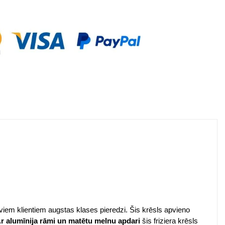
viem klientiem augstas klases pieredzi. Šis krēsls apvieno
r alumīnija rāmi un matētu melnu apdari
šis friziera krēsls