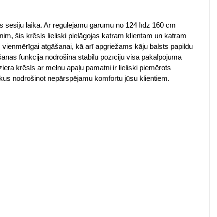
ās sesiju laikā. Ar regulējamu garumu no 124 līdz 160 cm
m, šis krēsls lieliski pielāgojas katram klientam un katram
 vienmērīgai atgāšanai, kā arī apgriežams kāju balsts papildu
šanas funkcija nodrošina stabilu pozīciju visa pakalpojuma
era krēsls ar melnu apaļu pamatni ir lieliski piemērots
enlaikus nodrošinot nepārspējamu komfortu jūsu klientiem.