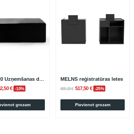
GOBI 120 Uzņemšanas dīvāns melns
MELNS reģistratūras letes
2,50 €
517,50 €
-10%
-25%
690,00 €
evienot grozam
Pievienot grozam