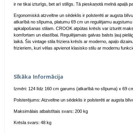
ir ne tikai izturīgs, bet arī stilīgs. Tā pieskaņotā melnā apaļā
Ergonomiskā atzveltne un sēdeklis ir polsterēti ar augsta blī
atkarībā no slīpuma, platumu 69 cm un regulējamu augstumu no
apkalpošanas stilam. CROOK atpūtas krēsls var izturēt maksimā
komfortam un elastībai. Regulējamais galvas balsts ļauj pielā
laikā. Šis vintage stila friziera krēsls ar moderno, apaļo diz
frizieriem, kuri vēlas apvienot klasisko stilu ar modernu funkci
Sīkāka Informācija
Izmēri: 124 līdz 160 cm garums (atkarībā no slīpuma) x 69 c
Polsterējums: Atzveltne un sēdeklis ir polsterēti ar augsta bl
Maksimālais atbalstītais svars: 200 kg
Krēsla svars: 48 kg