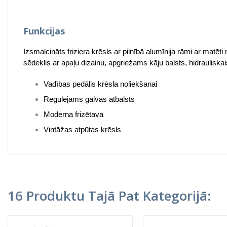
Funkcijas
Izsmalcināts friziera krēsls ar pilnībā alumīnija rāmi ar matē
sēdeklis ar apaļu dizainu, apgriežams kāju balsts, hidraulisk
Vadības pedālis krēsla noliekšanai
Regulējams galvas atbalsts
Moderna frizētava
Vintāžas atpūtas krēsls
16 Produktu Tajā Pat Kategorijā: