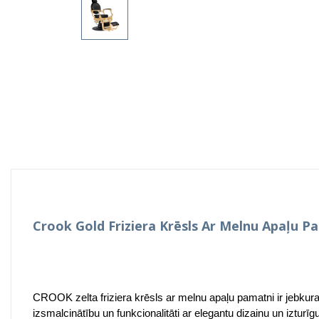
Crook Gold Friziera Krēsls Ar Melnu Apaļu P
CROOK zelta friziera krēsls ar melnu apaļu pamatni ir jebkur
izsmalcinātību un funkcionalitāti ar elegantu dizainu un izturī