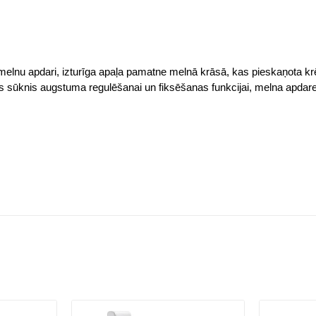
ti melnu apdari, izturīga apaļa pamatne melnā krāsā, kas pieskaņota k
ais sūknis augstuma regulēšanai un fiksēšanas funkcijai, melna apdare