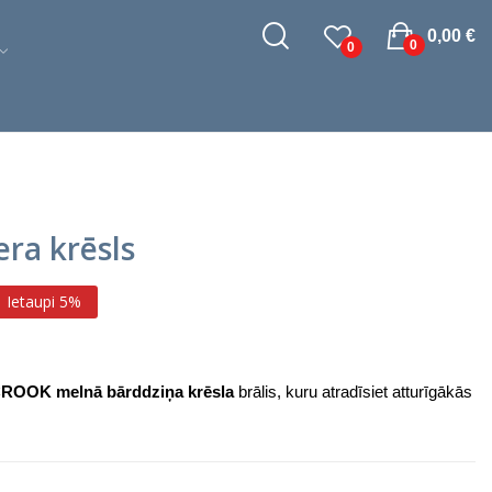
0,00 €
0
0
era krēsls
Ietaupi 5%
ROOK melnā bārddziņa krēsla
brālis, kuru atradīsiet atturīgākās