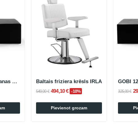
GOBI 180 pieņemšanas dīvāns melns
Baltais friziera krēsls IRLA
494,10 €
29
-10%
549,00 €
325,00 €
zam
Pievienot grozam
Pi