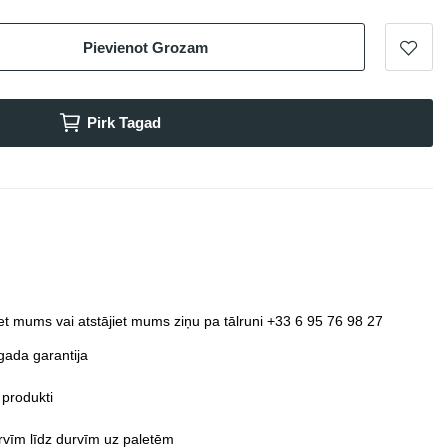
Pievienot Grozam
Pirk Tagad
et mums vai atstājiet mums ziņu pa tālruni +33 6 95 76 98 27
gada garantija
 produkti
vīm līdz durvīm uz paletēm