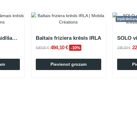
Izpārdošan
YUNA divvietīgs gaidīšanas krēsls
Baltais friziera krēsls IRLA
494,10 €
22
-10%
549,00 €
245,00 €
zam
Pievienot grozam
Pi