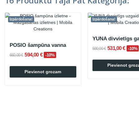
16 Produktu Tajā Pat Kategorijā:
Izpārdošana!
Izpārdošana!
POSIO šampūna vanna
531,00 €
-10%
590,00 €
594,00 €
-10%
660,00 €
Pievienot gro
Pievienot grozam