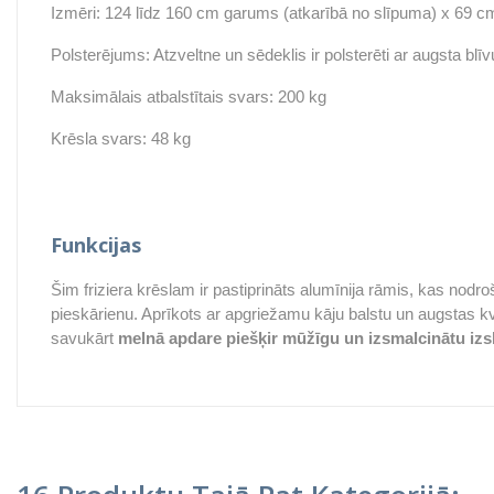
Izmēri: 124 līdz 160 cm garums (atkarībā no slīpuma) x 69 c
Polsterējums: Atzveltne un sēdeklis ir polsterēti ar augsta bl
Maksimālais atbalstītais svars: 200 kg
Krēsla svars: 48 kg
Funkcijas
Šim friziera krēslam ir pastiprināts alumīnija rāmis, kas nodr
pieskārienu. Aprīkots ar apgriežamu kāju balstu un augstas kv
savukārt
melnā apdare piešķir mūžīgu un izsmalcinātu izs