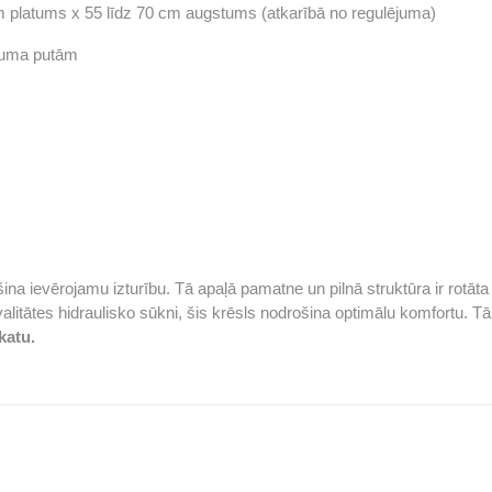
m platums x 55 līdz 70 cm augstums (atkarībā no regulējuma)
īvuma putām
ošina ievērojamu izturību. Tā apaļā pamatne un pilnā struktūra ir rot
alitātes hidraulisko sūkni, šis krēsls nodrošina optimālu komfortu. 
katu.