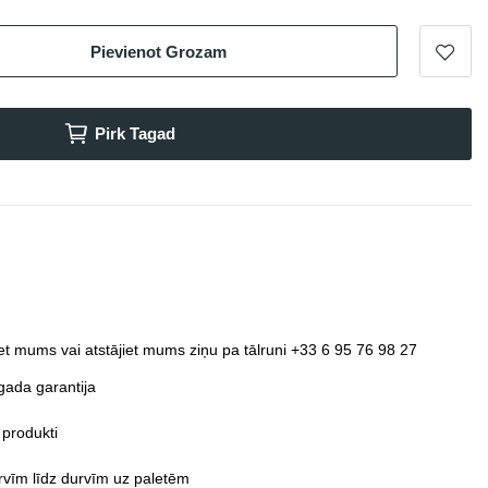
Pievienot Grozam
Pirk Tagad
et mums vai atstājiet mums ziņu pa tālruni +33 6 95 76 98 27
gada garantija
 produkti
vīm līdz durvīm uz paletēm