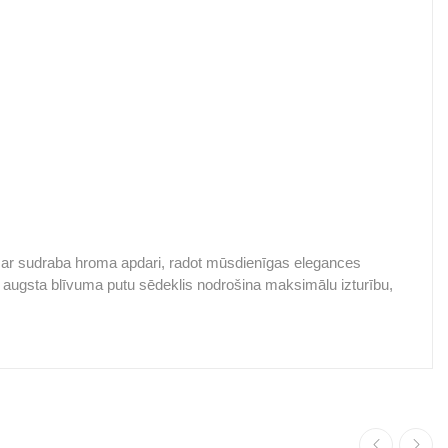
āta ar sudraba hroma apdari, radot mūsdienīgas elegances
Tā augsta blīvuma putu sēdeklis nodrošina maksimālu izturību,