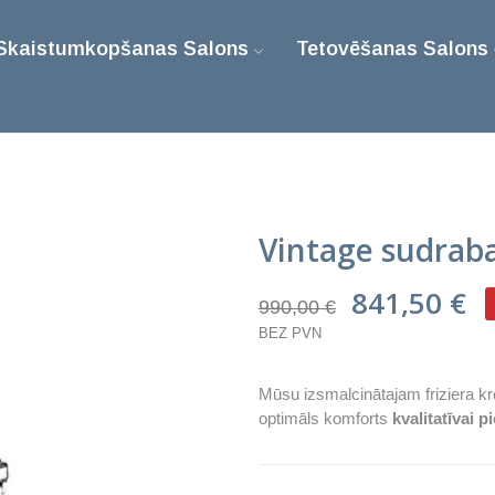
Skaistumkopšanas Salons
Tetovēšanas Salons
Vintage sudraba 
841,50 €
990,00 €
BEZ PVN
Mūsu izsmalcinātajam friziera kr
optimāls komforts
kvalitatīvai p