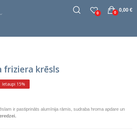
0,00 €
0
0
friziera krēsls
Ietaupi 15%
ēslam ir pastiprināts alumīnija rāmis, sudraba hroma apdare un
ieredzei.