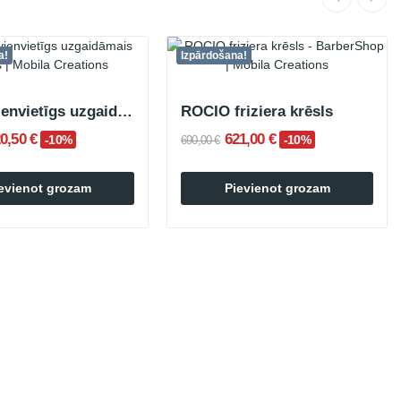
a!
Izpārdošana!
SOLO vienvietīgs uzgaidāmais krēsls
ROCIO friziera krēsls
0,50 €
621,00 €
-10%
-10%
690,00 €
evienot grozam
Pievienot grozam