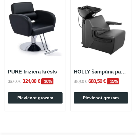
PURE friziera krēsls
HOLLY šampūna paplāte
324,00 €
688,50 €
-10%
-15%
360,00 €
810,00 €
Pievienot grozam
Pievienot grozam