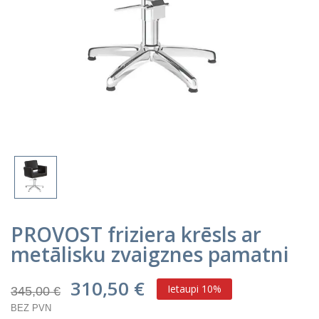
PROVOST friziera krēsls ar
metālisku zvaigznes pamatni
310,50 €
Ietaupi 10%
345,00 €
BEZ PVN