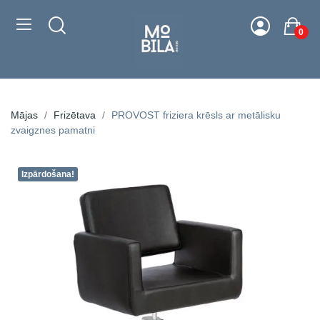
0
Mājas
Frizētava
PROVOST friziera krēsls ar metālisku
zvaigznes pamatni
Izpārdošana!