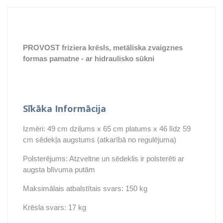
PROVOST friziera krēsls, metāliska zvaigznes
formas pamatne
- ar hidraulisko sūkni
Sīkāka Informācija
Izmēri: 49 cm dziļums x 65 cm platums x 46 līdz 59
cm sēdekļa augstums (atkarībā no regulējuma)
Polsterējums: Atzveltne un sēdeklis ir polsterēti ar
augsta blīvuma putām
Maksimālais atbalstītais svars: 150 kg
Krēsla svars: 17 kg