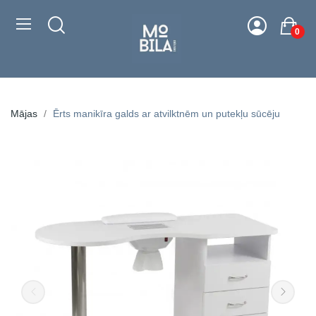
0
Mājas
Ērts manikīra galds ar atvilktnēm un putekļu sūcēju