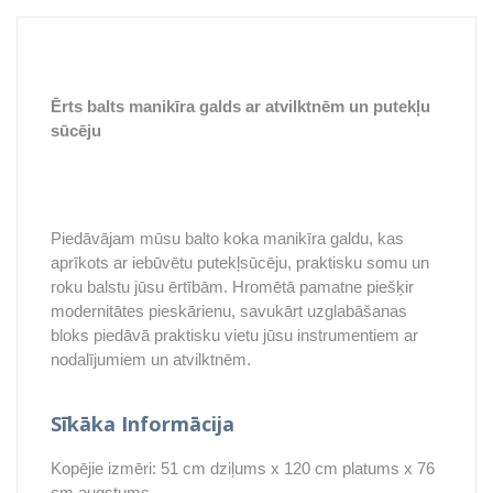
Ērts balts manikīra galds ar atvilktnēm un putekļu
sūcēju
Piedāvājam mūsu balto koka manikīra galdu, kas
aprīkots ar iebūvētu putekļsūcēju, praktisku somu un
roku balstu jūsu ērtībām. Hromētā pamatne piešķir
modernitātes pieskārienu, savukārt uzglabāšanas
bloks piedāvā praktisku vietu jūsu instrumentiem ar
nodalījumiem un atvilktnēm.
Sīkāka Informācija
Kopējie izmēri: 51 cm dziļums x 120 cm platums x 76
cm augstums