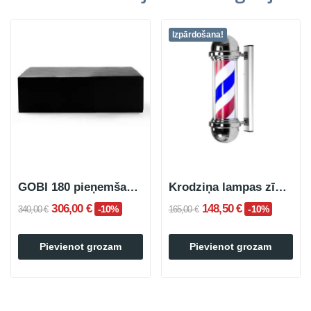
Izpārdošana!
GOBI 180 pieņemšanas dīvāns melns
Krodziņa lampas zīme "Fārdista veikals" pelēka
306,00 €
148,50 €
-10%
-10%
340,00 €
165,00 €
Pievienot grozam
Pievienot grozam