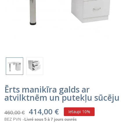
Ērts manikīra galds ar
atvilktnēm un putekļu sūcēju
414,00 €
Ietaupi 10%
460,00 €
BEZ PVN
Livré sous 5 à 7 jours ouvrés