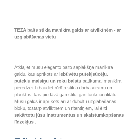
TEZA balts stikla manikīra galds ar atvilktnēm - ar
uzglabāšanas vietu
Atklājiet mūsu eleganto balto saplākšņa manikīra
galdu, kas aprīkots ar
iebūvētu putekļsūcēju,
putekļu maisiņu un roku balstu
patīkamai manikīra
pieredzei. Izbaudiet rūdīta stikla darba virsmu un
plauktus, kas piedāvā gan stilu, gan funkcionalitāti.
Mūsu galds ir aprīkots arī ar dubultu uzglabāšanas
bloku, tostarp atvilktnēm un ritentiņiem, lai
ērti
sakārtotu jūsu instrumentus un skaistumkopšanas
līdzekļus
.