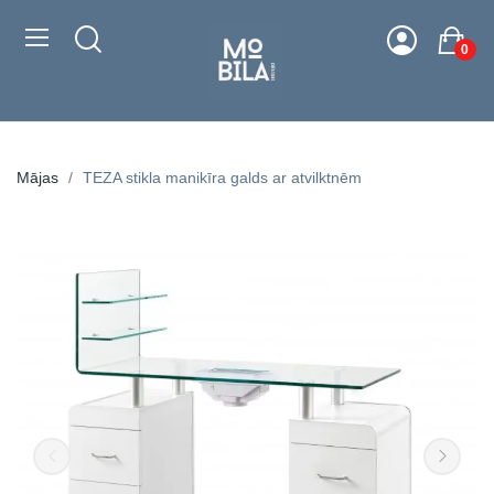
0
Mājas
TEZA stikla manikīra galds ar atvilktnēm