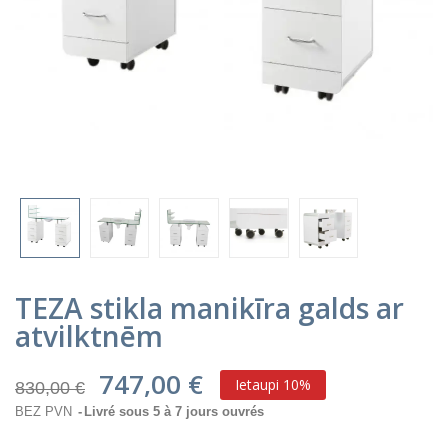
TEZA stikla manikīra galds ar
atvilktnēm
747,00 €
Ietaupi 10%
830,00 €
BEZ PVN
Livré sous 5 à 7 jours ouvrés