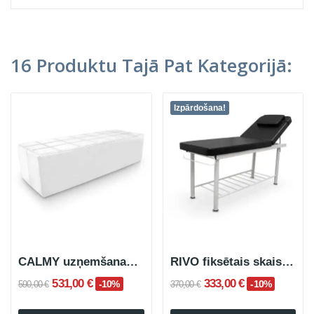
16 Produktu Tajā Pat Kategorijā:
Izpārdošana!
CALMY uzņemšanas dīvāns
RIVO fiksētais skaistumkopšanas procedūru galds
531,00 €
333,00 €
-10%
-10%
590,00 €
370,00 €