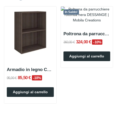
In Saldo!
Poltrona da parrucchiere rotonda nera DESSANGE
324,00 €
-10%
360,00 €
Aggiungi al carrello
Armadio in legno COLMI
85,50 €
-10%
95,00 €
Aggiungi al carrello