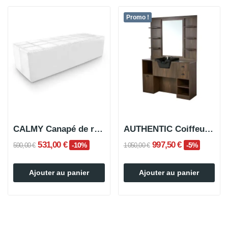
Promo !
CALMY Canapé de réception
AUTHENTIC Coiffeuse Miroir Barbier en bois avec...
531,00 €
997,50 €
-10%
-5%
590,00 €
1 050,00 €
Ajouter au panier
Ajouter au panier