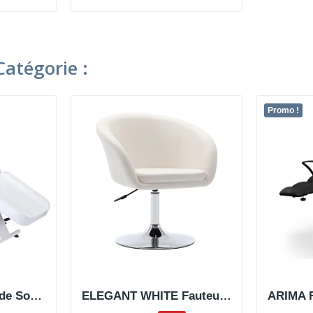
atégorie :
Promo !
CAMILLA Fauteuil de Soins Esthétiques Blanc...
ELEGANT WHITE Fauteuil de Coiffure