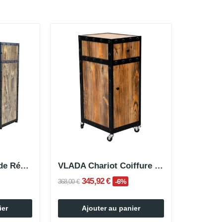
GROOT Comptoir de Réception Boisé
VLADA Chariot Coiffure et Barbershop
345,92 €
-6%
368,00 €
ier
Ajouter au panier