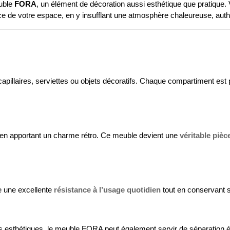
euble
FORA
, un élément de décoration aussi esthétique que pratique. 
ce de votre espace, en y insufflant une atmosphère chaleureuse, auth
 capillaires, serviettes ou objets décoratifs. Chaque compartiment es
tout en apportant un charme rétro. Ce meuble devient une
véritable pièc
e une excellente
résistance à l’usage quotidien
tout en conservant s
ios esthétiques, le meuble FORA peut également servir de séparation