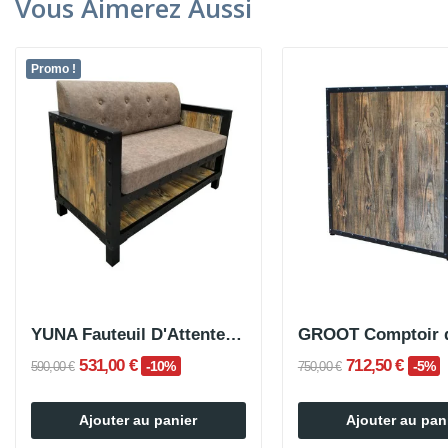
Vous Aimerez Aussi
Promo !
YUNA Fauteuil D'Attente 2 Places
531,00 €
712,50 €
-10%
-5%
590,00 €
750,00 €
Ajouter au panier
Ajouter au pan