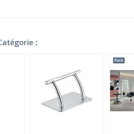
atégorie :
Pack