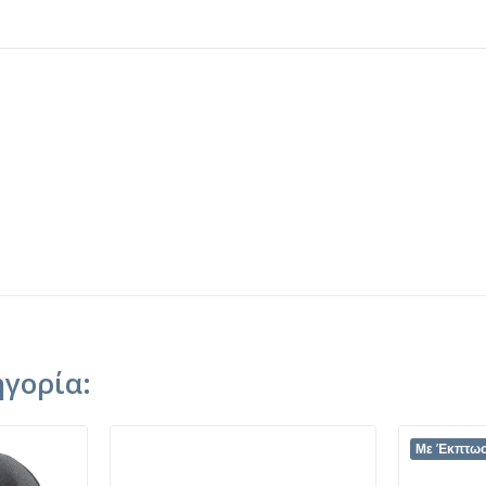
ηγορία:
Με Έκπτω