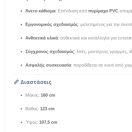
Άνετο κάθισμα
: Επένδυση από
πυρίμαχο PVC
απομίμ
Εργονομικός σχεδιασμός
: μελετημένος για την άνε
Ανθεκτικά υλικά
: ανθεκτικά και κατάλληλα για εντατ
Σύγχρονος σχεδιασμός
: λιτές, μοντέρνες γραμμές, 
Ασφαλής συσκευασία
: παραδίδεται σε κουτί από χα
📏
Διαστάσεις
Μήκος:
160 cm
Βάθος:
123 cm
Ύψος:
107,5 cm