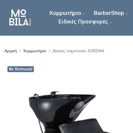
Κομμωτήριο
BarberShop
Ειδικές Προσφορές
Αρχική
Κομμωτήριο
Δίσκος σαμπουάν JORDAN
Με Έκπτωση!