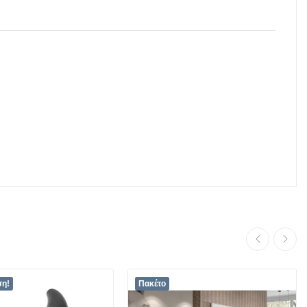
ση!
Πακέτο