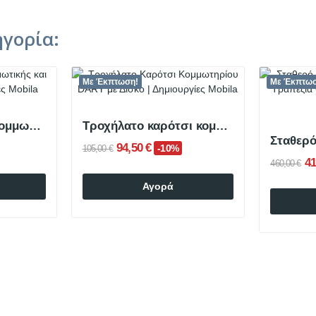
ηγορία:
Με Έκπτωση!
Με Έκπτω
SPEAK Καρότσι Κομμωτικής και Ομορφιάς
Τροχήλατο καρότσι κομμωτηρίου DARY με μαύρο δίσκο
94,50 €
-10%
105,00 €
41
460,00 €
Αγορά