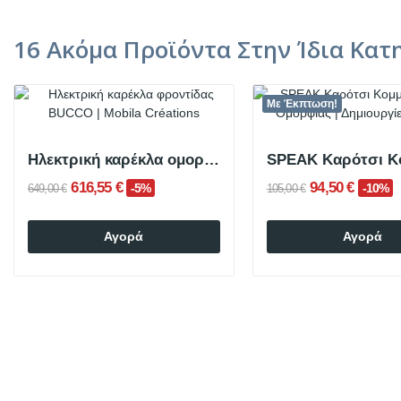
16 Ακόμα Προϊόντα Στην Ίδια Κατ
Με Έκπτωση!
Ηλεκτρική καρέκλα ομορφιάς BUCCO Λευκό
616,55 €
94,50 €
-5%
-10%
649,00 €
105,00 €
Αγορά
Αγορά