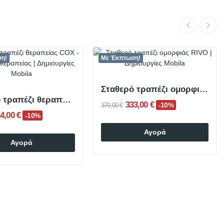
ση!
Με Έκπτωση!
Σταθερό τραπέζι ομορφιάς RIVO
Σταθερό τραπέζι θεραπείας COX
333,00 €
-10%
370,00 €
4,00 €
-10%
Αγορά
Αγορά