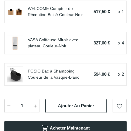
WELCOME Comptoir de
517,50 €
x 1
Réception Boisé Couleur-Noir
VASA Coiffeuse Miroir avec
327,60 €
x 4
plateau Couleur-Noir
POSIO Bac à Shampoing
594,00 €
x 2
Couleur de la Vasque-Blanc
Ajouter Au Panier
Acheter Maintenant