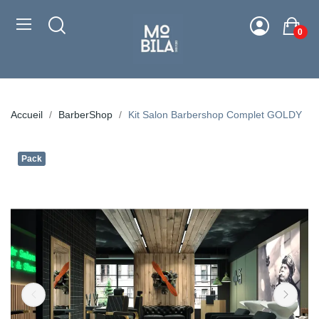
0
Accueil
BarberShop
Kit Salon Barbershop Complet GOLDY
Pack