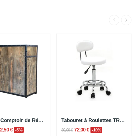
GROOT Comptoir de Réception Boisé
Tabouret à Roulettes TREND
2,50 €
72,00 €
-5%
-10%
80,00 €