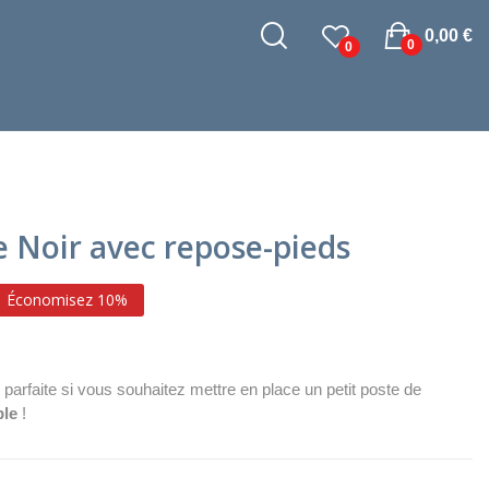
0,00 €
0
0
 Noir avec repose-pieds
Économisez 10%
arfaite si vous souhaitez mettre en place un petit poste de
ble
!