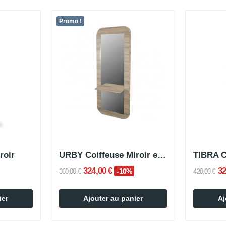
Promo !
roir
URBY Coiffeuse Miroir en bois
324,00 €
32
-10%
360,00 €
420,00 €
ier
Ajouter au panier
Aj