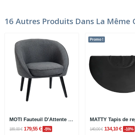
16 Autres Produits Dans La Même C
Promo !
MOTI Fauteuil D'Attente 1 Place Lin Gris
179,55 €
134,10 €
-5%
-10%
189,00 €
149,00 €