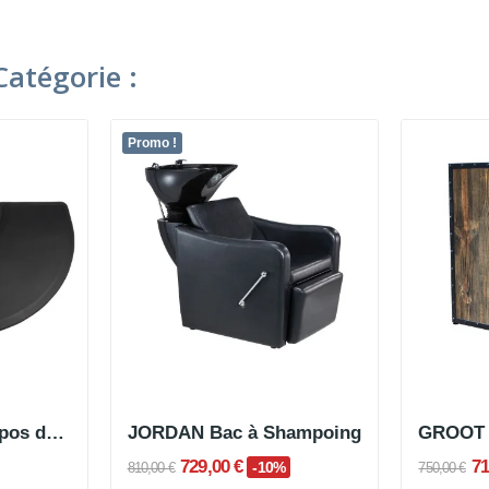
atégorie :
Promo !
MATTY Tapis de repos demi-circulaire
JORDAN Bac à Shampoing
729,00 €
71
-10%
810,00 €
750,00 €