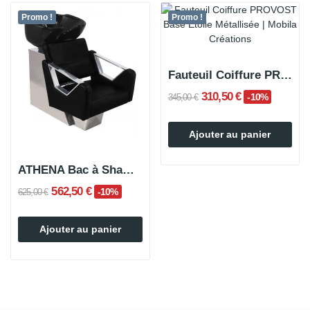
Promo !
Promo !
Fauteuil Coiffure PROVOST Base Etoile Métallisée
310,50 €
-10%
345,00 €
Ajouter au panier
ATHENA Bac à Shampoing
562,50 €
-10%
625,00 €
Ajouter au panier