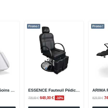
Promo !
Promo !
COVA Fauteuil de Soins Esthétiques Hydraulique
ESSENCE Fauteuil Pédicure Hydraulique
648,00 €
74
-10%
720,00 €
823,33 €